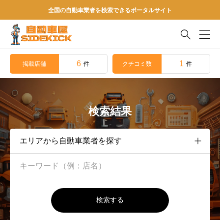
全国の自動車業者を検索できるポータルサイト

6
1
掲載店舗
クチコミ数
件
件
検索結果
検索する