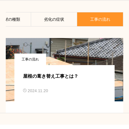
根材の種類
劣化の症状
工事の流れ
工事の流れ
屋根の葺き替え工事とは？
2024.11.20