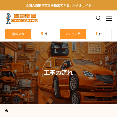
全国の自動車業者を検索できるポータルサイト

6
1
掲載店舗
クチコミ数
件
件
工事の流れ