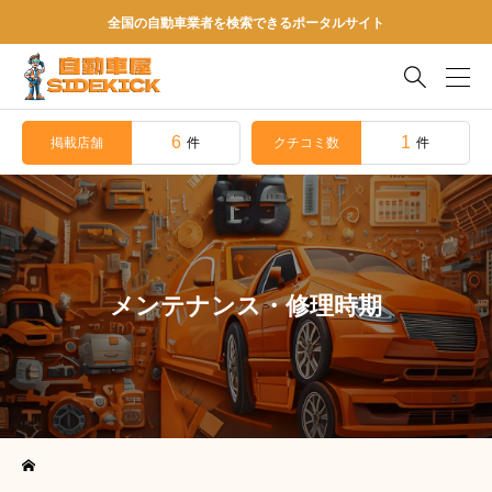
全国の自動車業者を検索できるポータルサイト

6
1
掲載店舗
クチコミ数
件
件
メンテナンス・修理時期