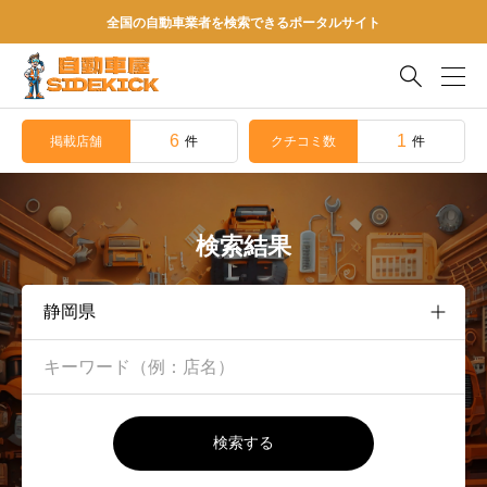
全国の自動車業者を検索できるポータルサイト

6
1
掲載店舗
クチコミ数
件
件
検索結果
検索する