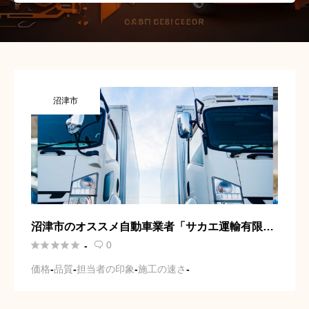
沼津市
沼津市のオススメ自動車業者「サカエ運輸有限会
社」の口コミや施工事例、料金目安をご紹介





0
-

価格
-
品質
-
担当者の印象
-
施工の速さ
-