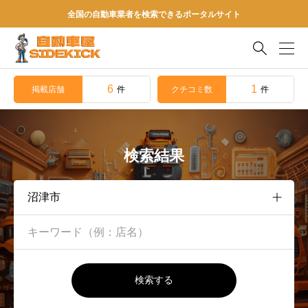
全国の自動車業者を検索できるポータルサイト

6
1
掲載店舗
クチコミ数
件
件
検索結果
検索する