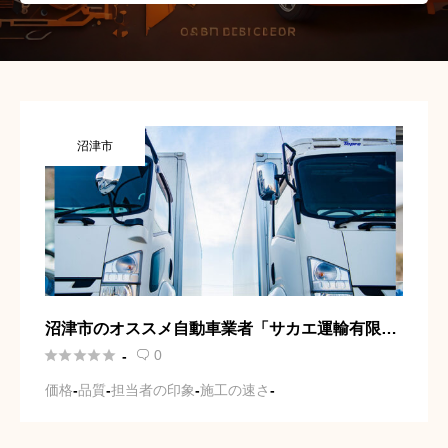
沼津市
沼津市のオススメ自動車業者「サカエ運輸有限会
社」の口コミや施工事例、料金目安をご紹介





0
-

価格
-
品質
-
担当者の印象
-
施工の速さ
-