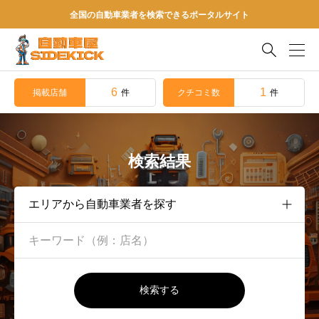
全国の自動車業者を検索できるポータルサイト

6
1
掲載店舗
クチコミ数
件
件
検索結果
検索する