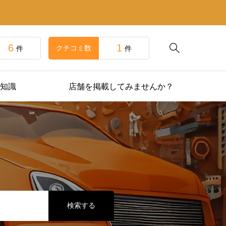
6
1

クチコミ数
件
件
知識
店舗を掲載してみませんか？
検索する