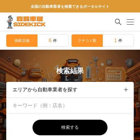
全国の自動車業者を検索できるポータルサイト

6
1
掲載店舗
クチコミ数
件
件
検索結果
検索する