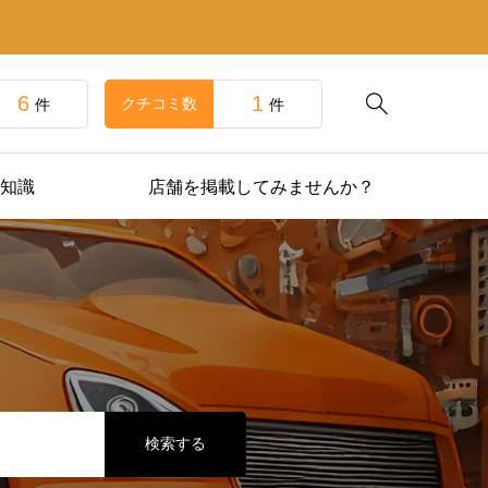
6
1

クチコミ数
件
件
知識
店舗を掲載してみませんか？
検索する