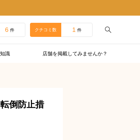
6
1

クチコミ数
件
件
知識
店舗を掲載してみませんか？
送中転倒防止措