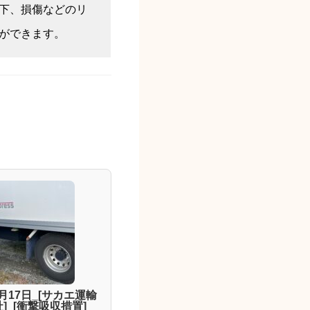
下、損傷などのリ
ができます。
1月17日_[サカエ運輸
]_[衝撃吸収措置]