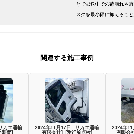
とで郵送中での荷崩れや落
スクを最小限に抑えること
関連する施工事例
_[サカエ運輸
2024年11月17日_[サカエ運輸
2024年1
全装置]
有限会社]_[運行前点検]
有限会社