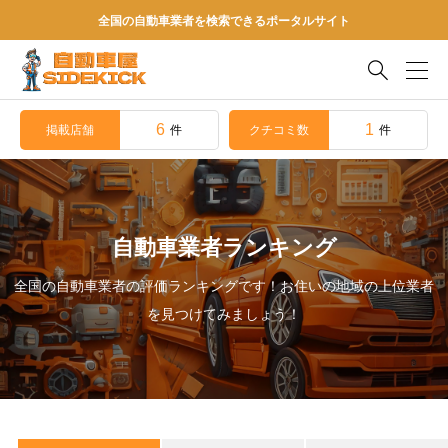
全国の自動車業者を検索できるポータルサイト

6
1
掲載店舗
クチコミ数
件
件
自動車業者ランキング
全国の自動車業者の評価ランキングです！お住いの地域の上位業者
を見つけてみましょう！